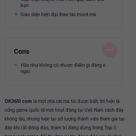
bạn.
Giao diện hiện đại thao tác mượt mà.
Cons
Hầu như không có nhược điểm gì đáng e
ngại.
OK365l com
là một nhà cái mà tôi được biết, thì hiện là
cổng game quốc tế mới hoạt động tại Việt Nam cách đây
không lâu, nhưng hiện tại số lượng thành viên tham gia tại
đây khi rất đông đảo, thậm trí đang đứng trong Top 5