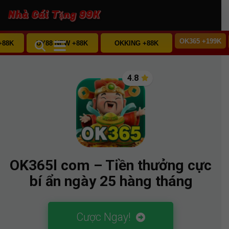
OK365 +199K
+88K
UY88 NEW +88K
OKKING +88K
4.8
OK365l com – Tiền thưởng cực
bí ẩn ngày 25 hàng tháng
Cược Ngay!