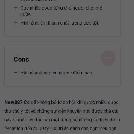
Cực nhiều code tặng cho người chơi mỗi
ngày.
Hình ảnh, âm thanh chất lượng cực tốt.
Cons
Hầu như không có nhược điểm nào.
New887 Cc
đã không bỏ lỡ cơ hội khi được nhiều cược
thủ chú ý tới và những sự kiện khuyến mãi được nhà cái
này ra mắt liên tục. Và một trong số những sự kiện đó là
“Phát lên đến 4000 tỷ lì xì tri ân dành cho bạn” nếu bạn