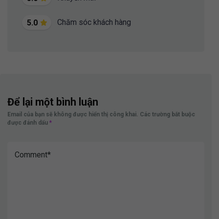
Chăm sóc khách hàng
5.0
Để lại một bình luận
Email của bạn sẽ không được hiển thị công khai.
Các trường bắt buộc
được đánh dấu
*