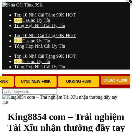
Top 10 Nhà Cái Tặng 99K HOT
Casino Uy Tín
Tổng Hợp Nhà Cái Uy Tín
Top 10 Nhà Cái Tặng 99K HOT
Casino Uy Tín
Tổng Hợp Nhà Cái Uy Tín
Top 10 Nhà Cái Tặng 99K HOT
Casino Uy Tín
Tổng Hợp Nhà Cái Uy Tín
OK365 +199K
+88K
UY88 NEW +88K
OKKING +88K
4.8
King8854 com – Trải nghiệm
Tài Xĩu nhận thưởng đầy tay