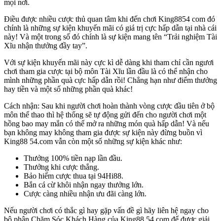
mọi nơi.
Điều được nhiều cược thủ quan tâm khi đến chơi King8854 com đó
chính là những sự kiện khuyến mãi có giá trị cực hấp dẫn tại nhà cái
này! Và một trong số đó chính là sự kiện mang tên “Trải nghiệm Tài
Xĩu nhận thưởng đầy tay”.
Với sự kiện khuyến mãi này cực kì dễ dàng khi tham chỉ cần ngươi
chơi tham gia cược tại bộ môn Tài Xĩu lần đầu là có thể nhận cho
mình những phần quà cực hấp dẫn rồi! Chẳng hạn như điểm thưởng
hay tiền và một số những phần quà khác!
Cách nhận: Sau khi người chơi hoàn thành vòng cược đầu tiên ở bộ
môn thể thao thì hệ thống sẽ tự động gửi đến cho người chơi một
hồng bao may mắn có thể mở ra những món quà hấp dẫn! Và nếu
bạn không may không tham gia được sự kiện này đừng buồn vì
King88 54.com vẫn còn một số những sự kiện khác như:
Thưởng 100% tiền nạp lần đầu.
Thưởng khi cược thắng.
Bảo hiểm cược thua tại 94Hi88.
Bắn cá cừ khôi nhận ngay thưởng lớn.
Cược càng nhiều nhận ưu đãi càng lớn.
Nếu người chơi có thắc gì hay gặp vấn đề gì hãy liên hệ ngay cho
bộ phận Chăm Sóc Khách Hàng của King88 54 com để được giải