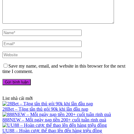
Save my name, email, and website in this browser for the next
time I comment.
List nhà cái mới
28Bet – Tặng tân thủ gói 90k khi lần đầu nạp
888NEW – Mỗi ngày nạp tiền 200+ cuối tuần rinh quà
UU88 – Hoàn cược thể thao lên đến hàng triệu đồng