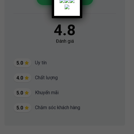
4.8
Đánh giá
Uy tín
5.0
Chất lượng
4.0
Khuyến mãi
5.0
Chăm sóc khách hàng
5.0