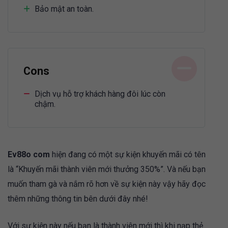
Bảo mật an toàn.
Cons
Dịch vụ hỗ trợ khách hàng đôi lúc còn
chậm.
Ev88o com
hiện đang có một sự kiện khuyến mãi có tên
là “Khuyến mãi thành viên mới thưởng 350%”. Và nếu bạn
muốn tham gà và nắm rõ hơn về sự kiện này vậy hãy đọc
thêm những thông tin bên dưới đây nhé!
Với sự kiện này nếu bạn là thành viên mới thì khi nạp thẻ