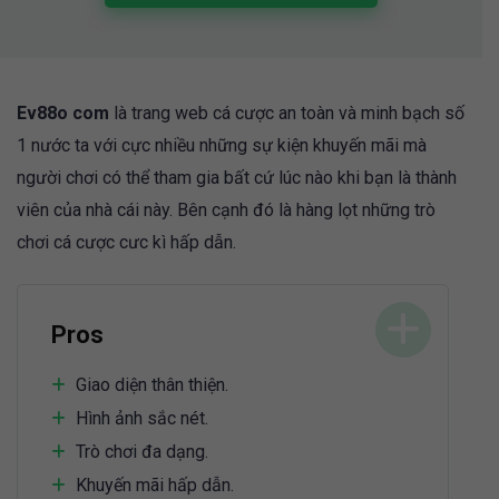
Ev88o com
là trang web cá cược an toàn và minh bạch số
1 nước ta với cực nhiều những sự kiện khuyến mãi mà
người chơi có thể tham gia bất cứ lúc nào khi bạn là thành
viên của nhà cái này. Bên cạnh đó là hàng lọt những trò
chơi cá cược cưc kì hấp dẫn.
Pros
Giao diện thân thiện.
Hình ảnh sắc nét.
Trò chơi đa dạng.
Khuyến mãi hấp dẫn.