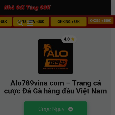
OK365 +199K
+88K
UY88 NEW +88K
OKKING +88K
4.8
Alo789vina com – Trang cá
cược Đá Gà hàng đầu Việt Nam
Cược Ngay!