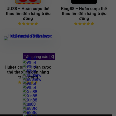
UU88 – Hoàn cược thể
King88 – Hoàn cược thể
thao lên đến hàng triệu
thao lên đến hàng triệu
đồng
đồng
Tắt quảng cáo [X]
Hubet com – Hoàn cược
thể thao lên đến hàng
triệu đồng