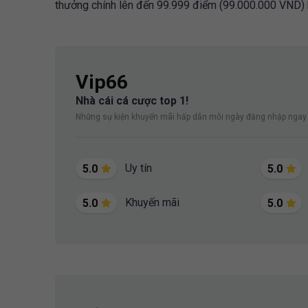
thưởng chính lên đến 99.999 điểm (99.000.000 VND) h
Vip66
Nhà cái cá cược top 1!
Những sự kiện khuyến mãi hấp dẫn mỗi ngày đăng nhập ngay
Uy tín
5.0
5.0
Khuyến mãi
5.0
5.0