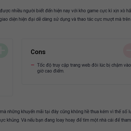
được nhiều người biết đến hiện nay với kho game cực kì xịn xò h
 giao diện hiện đại dễ dàng sử dụng và thao tác cực mượt mà trên
Cons
Tốc độ truy cập trang web đôi lúc bị chậm vào
giờ cao điểm.
à những khuyến mãi tại đây cũng không hề thua kém vì thế số 
 cực khủng. Và nếu bạn đang loay hoay để tìm một nhà cái để tham