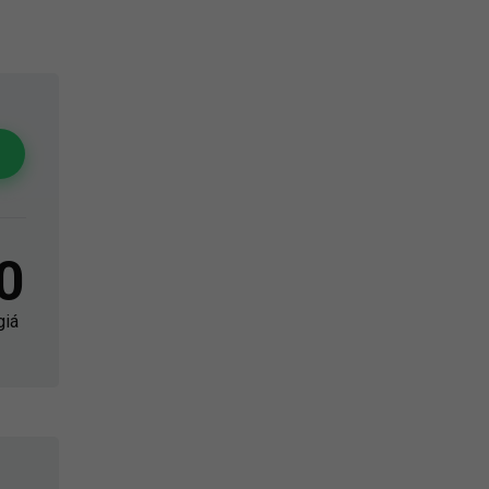
0
giá