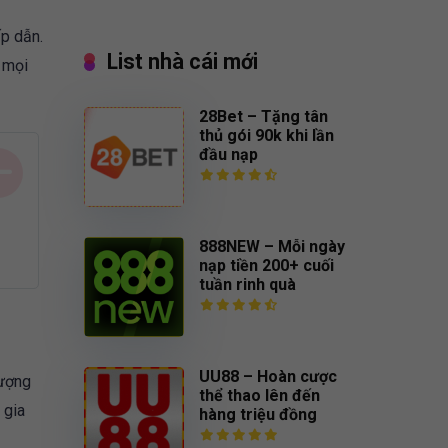
ấp dẫn.
List nhà cái mới
 mọi
28Bet – Tặng tân
thủ gói 90k khi lần
đầu nạp
888NEW – Mỗi ngày
nạp tiền 200+ cuối
tuần rinh quà
UU88 – Hoàn cược
lượng
thể thao lên đến
 gia
hàng triệu đồng