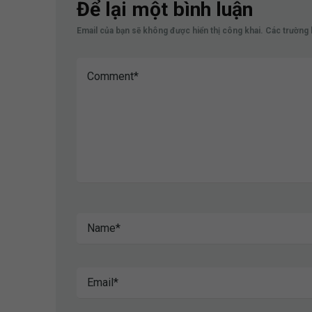
Để lại một bình luận
Email của bạn sẽ không được hiển thị công khai.
Các trường 