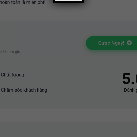
oàn toàn là miễn phí!
Cược Ngay!
 để tham gia
5.
Chất lượng
Chăm sóc khách hàng
Đánh 