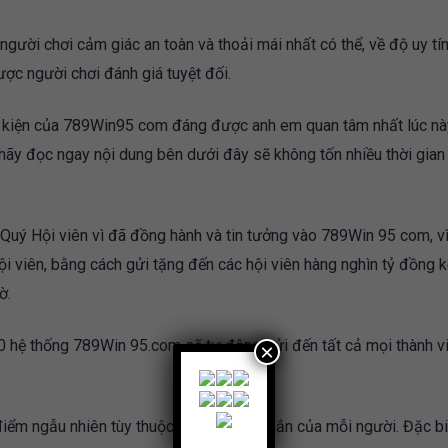
gười chơi cảm giác an toàn và thoải mái nhất có thể, về độ uy tín
ược người chơi đánh giá tuyệt đối.
 sự kiện của 789Win95 com đáng được anh em quan tâm nhất lúc nà
hãy đọc ngay nội dung bên dưới đây sẽ không tốn nhiều thời gian
Quý Hội viên vì đã đồng hành và tin tưởng vào 789Win 95 com, vì
ội viên, bằng cách gửi tặng đến các hội viên hàng nghìn tỷ đồng 
gờ.
0 hệ thống 789Win 95.com sẽ tự động gửi đến tất cả mọi thành v
×
điểm ngẫu nhiên tùy thuộc vào độ may mắn của mỗi người. Đặc biệ